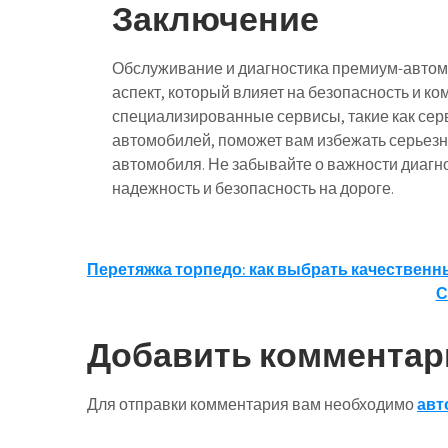
Заключение
Обслуживание и диагностика премиум-автомо
аспект, который влияет на безопасность и к
специализированные сервисы, такие как сер
автомобилей, поможет вам избежать серьезн
автомобиля. Не забывайте о важности диагно
надежность и безопасность на дороге.
Навигация
Перетяжка торпедо: как выбрать качественн
С
по
записям
Добавить комментар
Для отправки комментария вам необходимо
авт